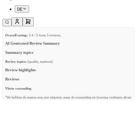
DE
Overall rating:
3.4 / 5 from 5 reviews.
AI Generated Review Summary
Summary topics
Review topics:
[quality, mattress].
Review highlights
Reviews
Vlotte verzending
"We hebben de matras nog niet uitgetest, maar de verzending en levering verliepen alvast
heel erg vlot! Matras ziet er prima uit."
—
Viki R.
(
5/5
)
Goede matras, vreselijke klantenservice
"Ik bestelde deze matras online op 19/11/2025. Meteen ontving ik een orderbevestiging
en mail van Bpost met verzend updates. Echter bleef het pakket ‘ in voorbereiding’ staan.
Ik mailde, belde en probeerde zelfs de klantendienst via Instagram te bereiken maar