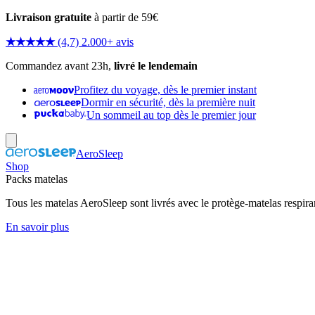
Livraison gratuite
à partir de 59€
★★★★★
(4,7) 2.000+ avis
Commandez avant 23h,
livré le lendemain
Profitez du voyage, dès le premier instant
Dormir en sécurité, dès la première nuit
Un sommeil au top dès le premier jour
AeroSleep
Shop
Packs matelas
Tous les matelas AeroSleep sont livrés avec le protège-matelas respira
En savoir plus