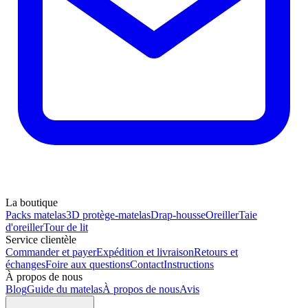
La boutique
Packs matelas
3D protège-matelas
Drap-housse
Oreiller
Taie
d'oreiller
Tour de lit
Service clientèle
Commander et payer
Expédition et livraison
Retours et
échanges
Foire aux questions
Contact
Instructions
À propos de nous
Blog
Guide du matelas
À propos de nous
Avis