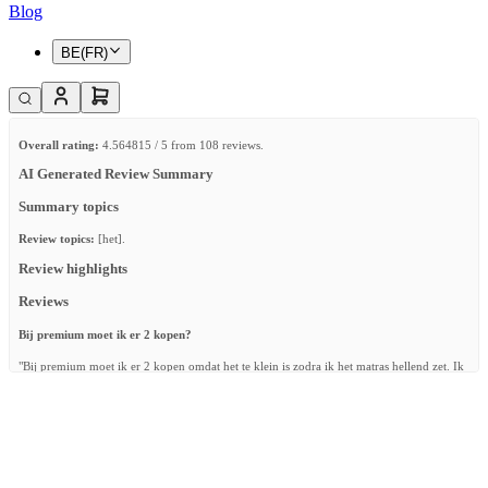
Blog
BE(FR)
Overall rating:
4.564815 / 5 from 108 reviews.
AI Generated Review Summary
Summary topics
Review topics:
[het].
Review highlights
Reviews
Bij premium moet ik er 2 kopen?
"Bij premium moet ik er 2 kopen omdat het te klein is zodra ik het matras hellend zet. Ik
vind dat echt extreem duur. . kwaliteit is goed."
—
Bryan W.
(
2/5
)
Bed omrander
"Geeft ons zoontje een geborgen gevoel in zijn ledikantje en zorgt er voor dat hij zijn
hoofd niet zo hard stoot tijdens het draaien/veel bewegen in zijn slaap. Min puntje is dat