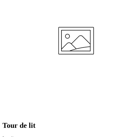
het niet heel goed omhoog blijft staan en zo flexibel is dat hij met zijn arm of been het
makkelijk helemaal omlaag trekt."
—
Marlies l.
(
4/5
)
Would like more sizes and
"Would like more sizes and long enough for the hole bed as the kids move around a lot."
—
Lotta Å.
(
5/5
)
No specifications
"Ook echt super makkelijk dat de afmetingen erbij staan. Top."
—
Said
(
1/5
)
Tevreden klant
"Heel blij met deze bedomrander! Het geeft onze baby een geborgen gevoel. Wij hoeven
ons geen zorgen te maken dat onze baby tussen de spijlen van het bed komt of dat zijn
ademhaling belemmerd wordt als hij met zijn gezichtje tegen de bedomrander aan ligt.
Een aanrader dus!"
—
Marjolein S.
(
5/5
)
Ne vaut pas le prix
"Les attaches ne sont pas adaptées au lit de mon bébé"
Tour de lit
—
Kaouthar D.
(
2/5
)