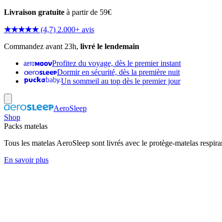
Livraison gratuite
à partir de 59€
★★★★★
(4,7) 2.000+ avis
Commandez avant 23h,
livré le lendemain
Profitez du voyage, dès le premier instant
Dormir en sécurité, dès la première nuit
Un sommeil au top dès le premier jour
AeroSleep
Shop
Packs matelas
Tous les matelas AeroSleep sont livrés avec le protège-matelas respira
En savoir plus