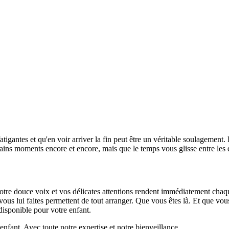
gantes et qu'en voir arriver la fin peut être un véritable soulagement. P
ns moments encore et encore, mais que le temps vous glisse entre les 
re douce voix et vos délicates attentions rendent immédiatement chaque n
 vous lui faites permettent de tout arranger. Que vous êtes là. Et que vou
isponible pour votre enfant.
nfant. Avec toute notre expertise et notre bienveillance.