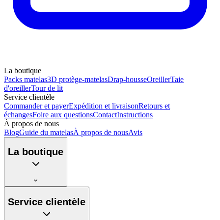
La boutique
Packs matelas
3D protège-matelas
Drap-housse
Oreiller
Taie
d'oreiller
Tour de lit
Service clientèle
Commander et payer
Expédition et livraison
Retours et
échanges
Foire aux questions
Contact
Instructions
À propos de nous
Blog
Guide du matelas
À propos de nous
Avis
La boutique
Service clientèle