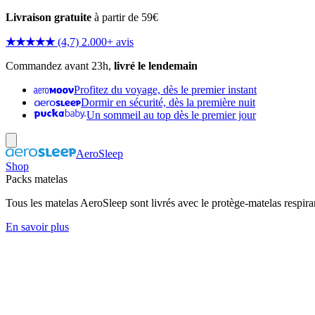
Livraison gratuite
à partir de 59€
★★★★★
(4,7) 2.000+ avis
Commandez avant 23h,
livré le lendemain
Profitez du voyage, dès le premier instant
Dormir en sécurité, dès la première nuit
Un sommeil au top dès le premier jour
AeroSleep
Shop
Packs matelas
Tous les matelas AeroSleep sont livrés avec le protège-matelas respira
En savoir plus