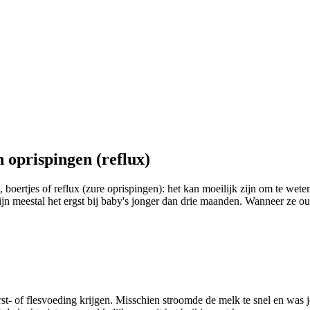
 oprispingen (reflux)
 boertjes of reflux (zure oprispingen): het kan moeilijk zijn om te wet
n meestal het ergst bij baby's jonger dan drie maanden. Wanneer ze ou
st- of flesvoeding krijgen. Misschien stroomde de melk te snel en was je