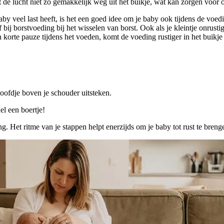
kt de lucht niet zo gemakkelijk weg uit het buikje, wat kan zorgen voor
y veel last heeft, is het een goed idee om je baby ook tijdens de voedi
ij borstvoeding bij het wisselen van borst. Ook als je kleintje onrusti
 korte pauze tijdens het voeden, komt de voeding rustiger in het buikje 
oofdje boven je schouder uitsteken.
el een boertje!
 Het ritme van je stappen helpt enerzijds om je baby tot rust te brenge