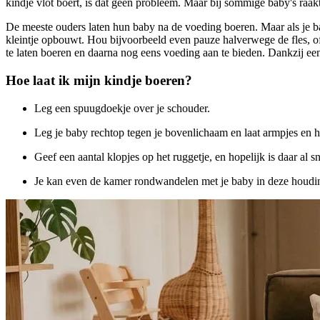
kindje vlot boert, is dat geen probleem. Maar bij sommige baby's raa
De meeste ouders laten hun baby na de voeding boeren. Maar als je bab
kleintje opbouwt. Hou bijvoorbeeld even pauze halverwege de fles, of b
te laten boeren en daarna nog eens voeding aan te bieden. Dankzij een
Hoe laat ik mijn kindje boeren?
Leg een spuugdoekje over je schouder.
Leg je baby rechtop tegen je bovenlichaam en laat armpjes en h
Geef een aantal klopjes op het ruggetje, en hopelijk is daar al sn
Je kan even de kamer rondwandelen met je baby in deze houding.