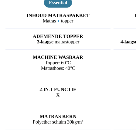
Essential
Matras
+
topper
3-laagse
matrastopper
4-laags
Topper: 60°C
Matrashoes: 40°C
X
Polyether schuim 30kg/m³