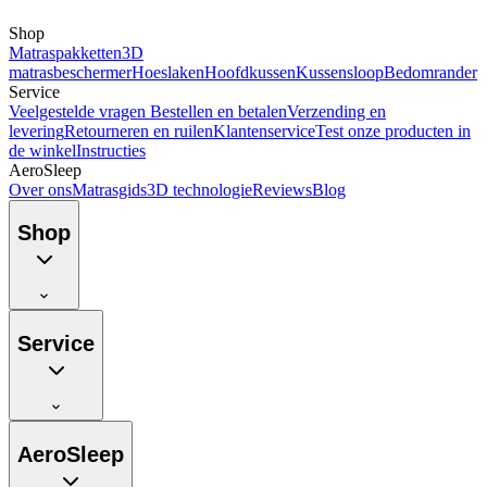
Shop
Matraspakketten
3D
matrasbeschermer
Hoeslaken
Hoofdkussen
Kussensloop
Bedomrander
Service
Veelgestelde vragen
Bestellen en betalen
Verzending en
levering
Retourneren en ruilen
Klantenservice
Test onze producten in
de winkel
Instructies
AeroSleep
Over ons
Matrasgids
3D technologie
Reviews
Blog
Shop
Service
AeroSleep