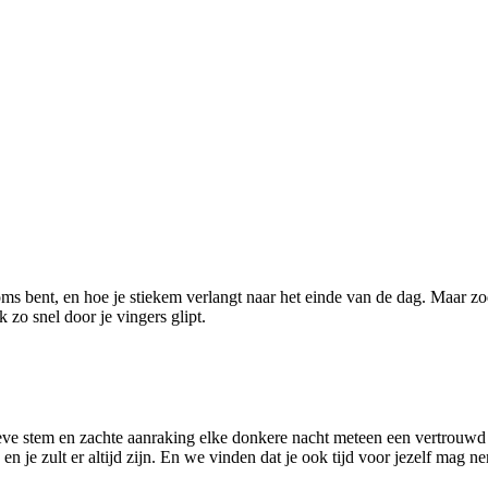
s bent, en hoe je stiekem verlangt naar het einde van de dag. Maar zod
zo snel door je vingers glipt.
eve stem en zachte aanraking elke donkere nacht meteen een vertrouwd e
, en je zult er altijd zijn. En we vinden dat je ook tijd voor jezelf mag