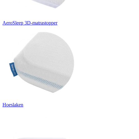
AeroSleep 3D-matrastopper
Hoeslaken