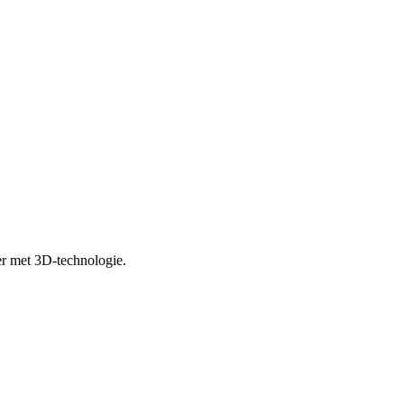
er met 3D-technologie.