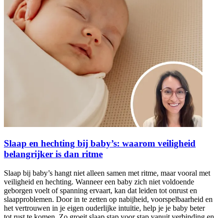
Slaap en hechting bij baby’s: waarom veiligheid
belangrijker is dan ritme
Slaap bij baby’s hangt niet alleen samen met ritme, maar vooral met
veiligheid en hechting. Wanneer een baby zich niet voldoende
geborgen voelt of spanning ervaart, kan dat leiden tot onrust en
slaapproblemen. Door in te zetten op nabijheid, voorspelbaarheid en
het vertrouwen in je eigen ouderlijke intuïtie, help je je baby beter
tot rust te komen. Zo groeit slaap stap voor stap vanuit verbinding en