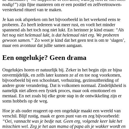
nodig!”
) zijn fijne manieren om er een positief en zelfvertrouwen-
versterkend ritueel van te maken.
Je kan ook afspreken om het bijvoorbeeld in het weekend eens te
proberen. Zo heeft iedereen wat meer rust, en voelt het minder
spannend als het toch nog niet lukt. En herinner je kind eraan:
“Als
het nog niet helemaal lukt, is dat helemaal niet erg. We proberen
gewoon samen.”
Zo weet je kind dat het geen test is om te ‘slagen’,
maar een avontuur dat jullie samen aangaan.
Een ongelukje? Geen drama
Ongelukjes horen er natuurlijk bij. Zeker in het begin zijn ze bijna
onvermijdelijk, en zelfs later kunnen ze af en toe nog voorkomen,
bijvoorbeeld bij een schoolstart, verhuizing, gezinsuitbreiding of
andere grote verandering. Dat is volkomen normaal. Zindelijkheid is
namelijk niet alleen een fysiek proces, maar ook emotioneel en
mentaal. En net zoals bij elke grote stap in de ontwikkeling zijn er
soms hobbels op de weg.
Hoe je als ouder reageert op een ongelukje maakt een wereld van
verschil. Blijf rustig, maak er geen punt van en zeg bijvoorbeeld:
“Oei, vannacht was je bedje nat. Geen erg, volgende keer lukt het
misschien wel. Zeg je het aan mama of papa als je wakker wordt en