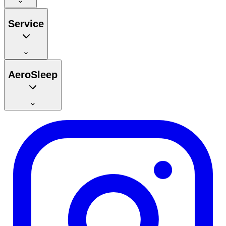
Service
AeroSleep