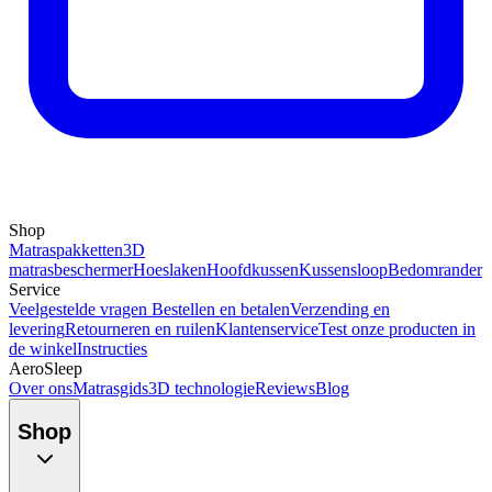
Shop
Matraspakketten
3D
matrasbeschermer
Hoeslaken
Hoofdkussen
Kussensloop
Bedomrander
Service
Veelgestelde vragen
Bestellen en betalen
Verzending en
levering
Retourneren en ruilen
Klantenservice
Test onze producten in
de winkel
Instructies
AeroSleep
Over ons
Matrasgids
3D technologie
Reviews
Blog
Shop