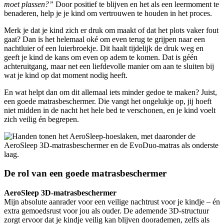
moet plassen?”
Door positief te blijven en het als een leermoment te
benaderen, help je je kind om vertrouwen te houden in het proces.
Merk je dat je kind zich er druk om maakt of dat het plots vaker fout
gaat? Dan is het helemaal oké om even terug te grijpen naar een
nachtluier of een luierbroekje. Dit haalt tijdelijk de druk weg en
geeft je kind de kans om even op adem te komen. Dat is géén
achteruitgang, maar net een liefdevolle manier om aan te sluiten bij
wat je kind op dat moment nodig heeft.
En wat helpt dan om dit allemaal iets minder gedoe te maken? Juist,
een goede matrasbeschermer. Die vangt het ongelukje op, jij hoeft
niet midden in de nacht het hele bed te verschonen, en je kind voelt
zich veilig én begrepen.
De rol van een goede matrasbeschermer
AeroSleep 3D-matrasbeschermer
Mijn absolute aanrader voor een veilige nachtrust voor je kindje – én
extra gemoedsrust voor jou als ouder. De ademende 3D-structuur
zorgt ervoor dat je kindje veilig kan blijven doorademen, zelfs als