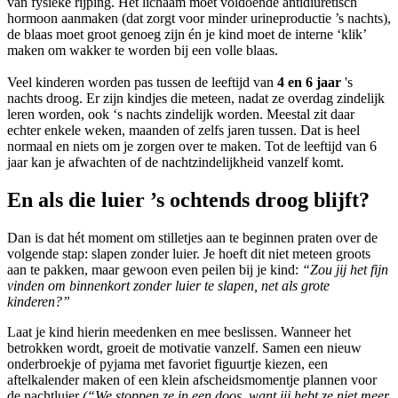
van fysieke rijping. Het lichaam moet voldoende antidiuretisch
hormoon aanmaken (dat zorgt voor minder urineproductie ’s nachts),
de blaas moet groot genoeg zijn én je kind moet de interne ‘klik’
maken om wakker te worden bij een volle blaas.
Veel kinderen worden pas tussen de leeftijd van
4 en 6 jaar
's
nachts droog. Er zijn kindjes die meteen, nadat ze overdag zindelijk
leren worden, ook ‘s nachts zindelijk worden. Meestal zit daar
echter enkele weken, maanden of zelfs jaren tussen. Dat is heel
normaal en niets om je zorgen over te maken. Tot de leeftijd van 6
jaar kan je afwachten of de nachtzindelijkheid vanzelf komt.
En als die luier ’s ochtends droog blijft?
Dan is dat hét moment om stilletjes aan te beginnen praten over de
volgende stap: slapen zonder luier. Je hoeft dit niet meteen groots
aan te pakken, maar gewoon even peilen bij je kind:
“Zou jij het fijn
vinden om binnenkort zonder luier te slapen, net als grote
kinderen?”
Laat je kind hierin meedenken en mee beslissen. Wanneer het
betrokken wordt, groeit de motivatie vanzelf. Samen een nieuw
onderbroekje of pyjama met favoriet figuurtje kiezen, een
aftelkalender maken of een klein afscheidsmomentje plannen voor
de nachtluier
(“We stoppen ze in een doos, want jij hebt ze niet meer