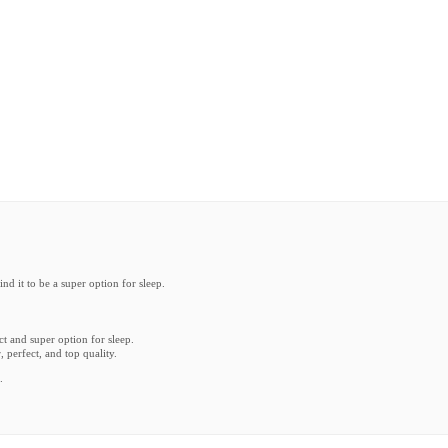
nd it to be a super option for sleep.
t and super option for sleep.
 perfect, and top quality.
.