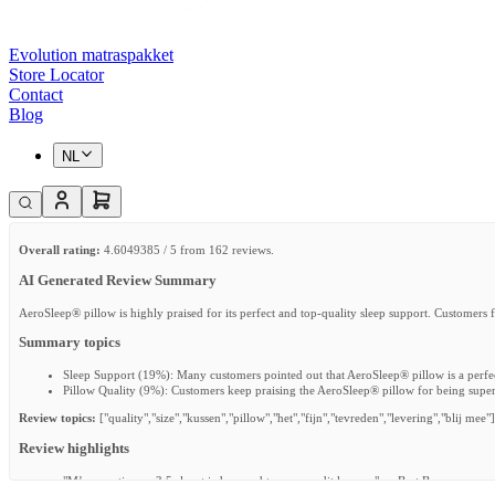
Evolution matraspakket
Store Locator
Contact
Blog
NL
Overall rating:
4.6049385 / 5 from 162 reviews.
AI Generated Review Summary
AeroSleep® pillow is highly praised for its perfect and top-quality sleep support. Customers fi
Summary topics
Sleep Support
(
19%
):
Many customers pointed out that AeroSleep® pillow is a perfec
Pillow Quality
(
9%
):
Customers keep praising the AeroSleep® pillow for being super,
Review topics:
["quality","size","kussen","pillow","het","fijn","tevreden","levering","blij mee"]
Review highlights
"M’n zoontje van 3,5 slaapt iedere nacht super op dit kussen."
—
Bart B.