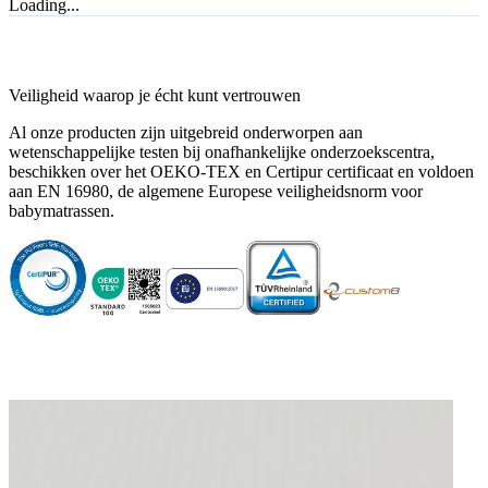
Loading...
Super kwaliteit!
"Super kwaliteit!"
—
Sedef U.
(
5/5
)
Zeker een aanrader voor een veilig gevoel
Veiligheid waarop je écht kunt vertrouwen
"Aangezien ons kindje not born yet is, kunnen we natuurlijk geen volledig review geven.
Al onze producten zijn uitgebreid onderworpen aan
Maar op basis van het staaltje en ervaringen in onze familie, kan ik dit alleen maar
wetenschappelijke testen bij onafhankelijke onderzoekscentra,
aanraden"
beschikken over het OEKO-TEX en Certipur certificaat en voldoen
—
Esther H.
(
4/5
)
aan EN 16980, de algemene Europese veiligheidsnorm voor
babymatrassen.
Top
"Goede kwaliteit"
—
D. H.
(
5/5
)
Twee in één
"Goede matras en vlotte levering. Handig dat je een vlakke en hellende matras in één
hebt"
—
Nele J.
(
4/5
)
Q&A