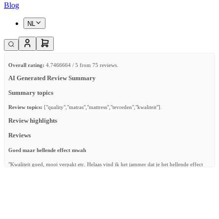
Blog
NL
Overall rating:
4.7466664 / 5 from 75 reviews.
AI Generated Review Summary
Summary topics
Review topics:
["quality","matras","mattress","tevreden","kwaliteit"].
Review highlights
Reviews
Goed maar hellende effect mwah
"Kwaliteit goed, mooi verpakt etc. Helaas vind ik het jammer dat je het hellende effect
niet op verschillende hoogtes kan doen. Het hellende effect is nu te hoog voor onze baby
waardoor ze, terwijl ze slaapt en beweegt in de nacht, helemaal verkeerd komt te liggen."
—
Bryan W.
(
3/5
)
Alles erop en eraan
"Matras in perfecte conditie en alle nodige accessoires bijgeleverd. We kijken ernaar uit