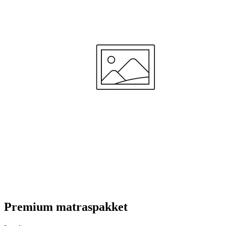
ze te gebruiken voor een goede nachtrust van ons baby'tje"
—
Joren V.
(
5/5
)
Zeer tevreden
"Het werd tijd om van wieg/cosleeper naar een groter ledikant te verhuizen voor mijn
zoontje en wilde graag een matras was je ook kan hellen ivm verkoudheid etc. Ik kon dit
meteen uitproberen want de kleine man werd verkouden en het matras is echt heel
makkelijk aan te passen en hij slaapt er heerlijk op. Ook snel weer aan kunnen passen
naar de vlakke optie"
—
Daan H.
(
5/5
)
Beste kwaliteit matras
"Als je goeie matras zoekt is aerosleep De beste"
—
Meryem U.
(
5/5
)
Uitstekend
"Uitstekende kwaliteit, snelle service!"
—
Daniel D.
(
5/5
)
Goed en stevig matras
"Fijne levering, goed en stevig matras"
Premium matraspakket
—
Mirella M.
(
5/5
)