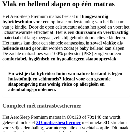
Vlak en hellend slapen op één matras
Het AeroSleep Premium matras bestaat uit
hoogwaardig
hybrideschuim
voor een optimale ondersteuning van het lichaam
van je kindje. Door de open celstructuur ademt het goed en voert het
lichaamswarmte effectief af. Het is een
duurzaam en veerkrachtig
materiaal dat lang meegaat, zelfs bij gebruik door actieve kinderen.
Het matras kan door een simpele aanpassing in
zowel vlakke als
hellende stand
gebruikt worden zodat je baby hellend kan slapen.
De zachte matrashoes van 100% polyester (PES) zorgt voor een
comfortabel, hygiënisch en hypoallergeen slaapoppervlak
.
En wist je dat hybrideschuim van nature bestand is tegen
huisstofmijt en schimmels? Ideaal voor een gezonde
slaapomgeving met weinig risico op allergieën en
ademhalingsproblemen.
Compleet mét matrasbeschermer
Het AeroSleep Premium matras in 60x120 of 70x140 cm wordt
geleverd inclusief
3D-matrasbeschermer
met unieke 3D-structuur
voor vrije ademhaling, warmteregulatie en vochtabsorptie. Dit maakt