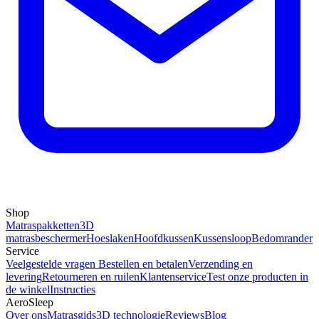
Shop
Matraspakketten
3D
matrasbeschermer
Hoeslaken
Hoofdkussen
Kussensloop
Bedomrander
Service
Veelgestelde vragen
Bestellen en betalen
Verzending en
levering
Retourneren en ruilen
Klantenservice
Test onze producten in
de winkel
Instructies
AeroSleep
Over ons
Matrasgids
3D technologie
Reviews
Blog