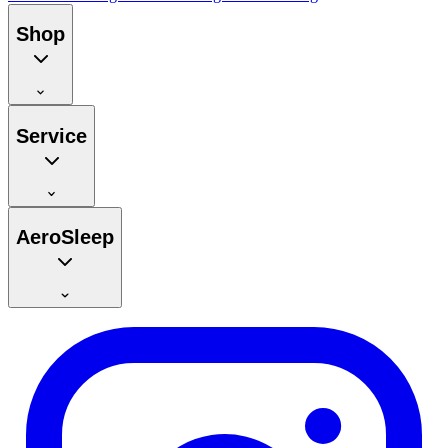
Shop
Service
AeroSleep