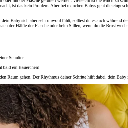
lt oder mit der Flasche gefüttert werden. Vielleicht ist die Milch zu sch
cht, ist das kein Problem. Aber bei manchen Babys geht die eingeschl
dein Baby sich aber sehr unwohl fühlt, solltest du es auch während der
ch der Hälfte der Flasche oder beim Stillen, wenn du die Brust wechse
ner Schulter.
t bald ein Bäuerchen!
den Raum gehen. Der Rhythmus deiner Schritte hilft dabei, dein Baby z