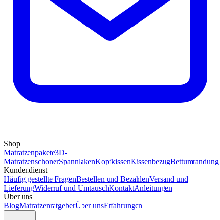
Shop
Matratzenpakete
3D-
Matratzenschoner
Spannlaken
Kopfkissen
Kissenbezug
Bettumrandung
Kundendienst
Häufig gestellte Fragen
Bestellen und Bezahlen
Versand und
Lieferung
Widerruf und Umtausch
Kontakt
Anleitungen
Über uns
Blog
Matratzenratgeber
Über uns
Erfahrungen