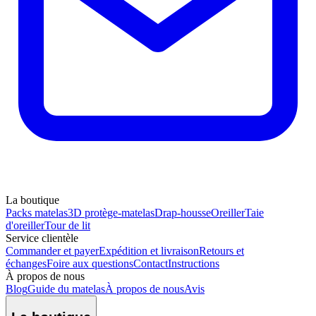
La boutique
Packs matelas
3D protège-matelas
Drap-housse
Oreiller
Taie
d'oreiller
Tour de lit
Service clientèle
Commander et payer
Expédition et livraison
Retours et
échanges
Foire aux questions
Contact
Instructions
À propos de nous
Blog
Guide du matelas
À propos de nous
Avis