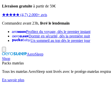
Livraison gratuite
à partir de 59€
★★★★★
(4,7) 2.000+ avis
Commandez avant 23h,
livré le lendemain
Profitez du voyage, dès le premier instant
Dormir en sécurité, dès la première nuit
Un sommeil au top dès le premier jour
AeroSleep
Shop
Packs matelas
Tous les matelas AeroSleep sont livrés avec le protège-matelas respira
En savoir plus