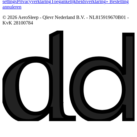
settings
Privacyverklaring
Toegankelijkheidsverklaring
» Bestelling
annuleren
© 2026 AeroSleep - Qlevr Nederland B.V. - NL815919670B01 -
KvK 28100784