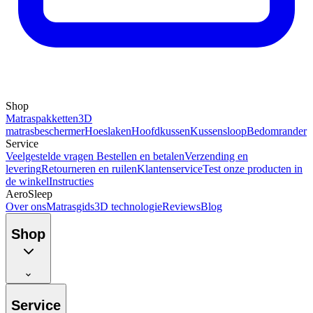
Shop
Matraspakketten
3D
matrasbeschermer
Hoeslaken
Hoofdkussen
Kussensloop
Bedomrander
Service
Veelgestelde vragen
Bestellen en betalen
Verzending en
levering
Retourneren en ruilen
Klantenservice
Test onze producten in
de winkel
Instructies
AeroSleep
Over ons
Matrasgids
3D technologie
Reviews
Blog
Shop
Service