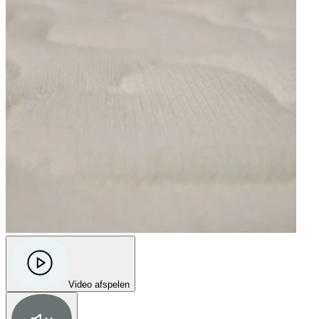
sorry. I've never seen such a bad customer service."
—
Noelia
(
1/5
)
klantenservice onbestaande
"gereageerd in juli dat rits niet werkte, totaal geen reactie gehad"
—
Lodewijk K.
(
1/5
)
Slechte klantenservice
"Zeer tevreden over de matras maar niet over de klantenservice. Bestelling geleverd
begin juli maar er ontbrak een hoeslaken. Al verschillende mails gestuurd (bellen gaat
niet) maar gewoon geen response. . ."
—
Kelly
(
1/5
)
Q&A
Video afspelen