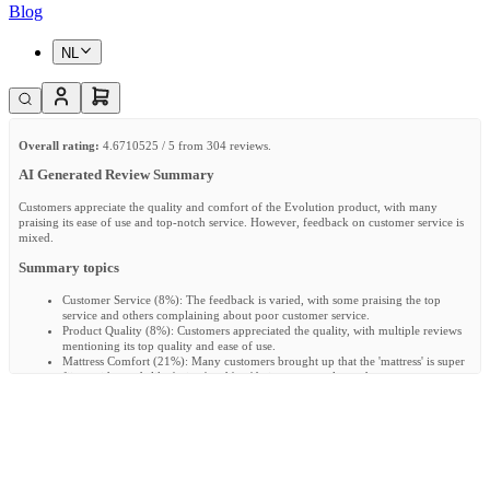
Blog
NL
Overall rating:
4.6710525 / 5 from 304 reviews.
AI Generated Review Summary
Customers appreciate the quality and comfort of the Evolution product, with many
praising its ease of use and top-notch service. However, feedback on customer service is
mixed.
Summary topics
Customer Service
(
8%
):
The feedback is varied, with some praising the top
service and others complaining about poor customer service.
Product Quality
(
8%
):
Customers appreciated the quality, with multiple reviews
mentioning its top quality and ease of use.
Mattress Comfort
(
21%
):
Many customers brought up that the 'mattress' is super
fijne, with words like 'prima' and 'top' being commonly used.
Review topics:
[delivery, size, quality, matras, mattress, service, kwaliteit, baby, levering,
het, aerosleep, aankoop, feeling, sleep].
Review highlights
"Regarding the mattress baby is sleeping great."
—
Denisse T.