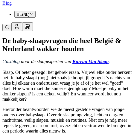
Blog
BE(NL)
De baby-slaapvragen die heel België &
Nederland wakker houden
Gastblog
door de slaapexperten van
Bureau Van Slaap
.
Slaap. Of beter gezegd: het gebrek eraan. Vrijwel elke ouder herkent
het. Je baby slaapt (nog) niet zoals je hoopt, jij googelt ’s nachts van
alles bij elkaar en ondertussen vraag je je af of je het wel “goed”
doet. Hoe warm moet die kamer eigenlijk zijn? Moet je baby in het
donker slapen? Is een deken veilig? En wanneer wordt het nou
makkelijker?
Hieronder beantwoorden we de meest gestelde vragen van jonge
ouders over baby­slaap. Over de slaapomgeving, licht en dag- en
nachtritme, veilig slapen, muziek en routines. Niet om je nóg meer
regels te geven, maar om rust, overzicht en vertrouwen te brengen in
een periode waarin alles nieuw is.