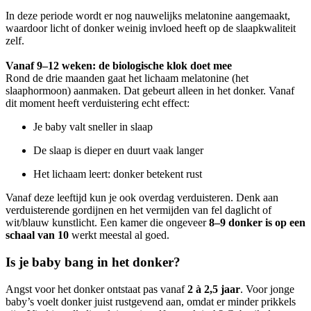
In deze periode wordt er nog nauwelijks melatonine aangemaakt,
waardoor licht of donker weinig invloed heeft op de slaapkwaliteit
zelf.
Vanaf 9–12 weken: de biologische klok doet mee
Rond de drie maanden gaat het lichaam melatonine (het
slaaphormoon) aanmaken. Dat gebeurt alleen in het donker. Vanaf
dit moment heeft verduistering echt effect:
Je baby valt sneller in slaap
De slaap is dieper en duurt vaak langer
Het lichaam leert: donker betekent rust
Vanaf deze leeftijd kun je ook overdag verduisteren. Denk aan
verduisterende gordijnen en het vermijden van fel daglicht of
wit/blauw kunstlicht. Een kamer die ongeveer
8–9 donker is op een
schaal van 10
werkt meestal al goed.
Is je baby bang in het donker?
Angst voor het donker ontstaat pas vanaf
2 à 2,5 jaar
. Voor jonge
baby’s voelt donker juist rustgevend aan, omdat er minder prikkels