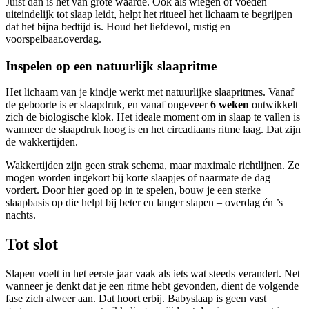
Juist dan is het van grote waarde. Ook als wiegen of voeden
uiteindelijk tot slaap leidt, helpt het ritueel het lichaam te begrijpen
dat het bijna bedtijd is. Houd het liefdevol, rustig en
voorspelbaar.overdag.
Inspelen op een natuurlijk slaapritme
Het lichaam van je kindje werkt met natuurlijke slaapritmes. Vanaf
de geboorte is er slaapdruk, en vanaf ongeveer
6 weken
ontwikkelt
zich de biologische klok. Het ideale moment om in slaap te vallen is
wanneer de slaapdruk hoog is en het circadiaans ritme laag. Dat zijn
de wakkertijden.
Wakkertijden zijn geen strak schema, maar maximale richtlijnen. Ze
mogen worden ingekort bij korte slaapjes of naarmate de dag
vordert. Door hier goed op in te spelen, bouw je een sterke
slaapbasis op die helpt bij beter en langer slapen – overdag én ’s
nachts.
Tot slot
Slapen voelt in het eerste jaar vaak als iets wat steeds verandert. Net
wanneer je denkt dat je een ritme hebt gevonden, dient de volgende
fase zich alweer aan. Dat hoort erbij. Babyslaap is geen vast