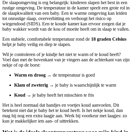
De slaapomgeving is erg belangrijk: kinderen slapen het best in een
rustige omgeving. De temperatuur in de kamer speelt een grote rol in
de slaapkwaliteit van een baby. Een te warme omgeving kan leiden
tot onrustige slaap, oververhitting en verhoogt het risico op
wiegendood (SIDS). Een te koude kamer kan ervoor zorgen dat je
baby wakker wordt van de kou of moeite heeft om in slaap te vallen.
Een stabiele, comfortabele temperatuur rond de
18 graden Celsius
helpt je baby veilig en diep te slapen.
Wil je controleren of je kindje het niet te warm of te koud heeft?
Voel dan met de bovenkant van je vingers aan de achterkant van zijn
nekje of op de borst:
Warm en droog
→ de temperatuur is goed
Klam of zweterig
→ je baby is waarschijnlijk te warm
Koud
→ je baby heeft het misschien te fris
Het is heel normaal dat handjes en voetjes koud aanvoelen. Dit
betekent niet dat je baby het te koud heeft. Is het nekje koud, dan
mag hij nog een extra laagje aan. Werk bij voorkeur met laagjes: zo
kun je makkelijker iets aan- of uittrekken.