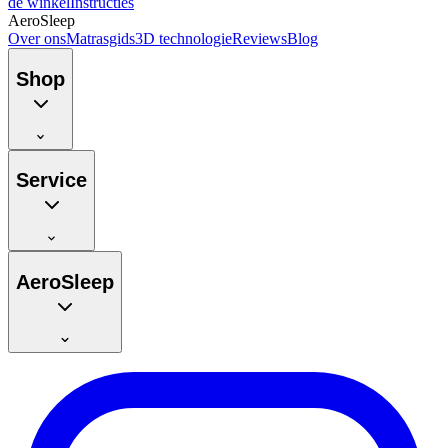
de winkel
Instructies
AeroSleep
Over ons
Matrasgids
3D technologie
Reviews
Blog
Shop
Service
AeroSleep