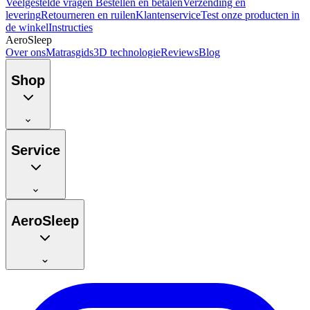
Veelgestelde vragen
Bestellen en betalen
Verzending en
levering
Retourneren en ruilen
Klantenservice
Test onze producten in
de winkel
Instructies
AeroSleep
Over ons
Matrasgids
3D technologie
Reviews
Blog
Shop
Service
AeroSleep