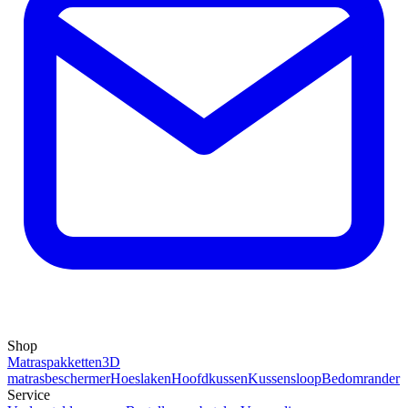
Shop
Matraspakketten
3D
matrasbeschermer
Hoeslaken
Hoofdkussen
Kussensloop
Bedomrander
Service