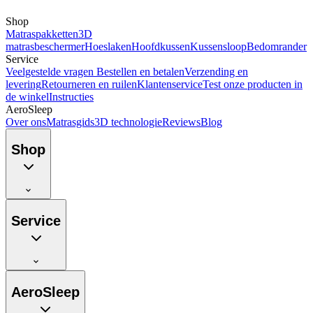
Shop
Matraspakketten
3D
matrasbeschermer
Hoeslaken
Hoofdkussen
Kussensloop
Bedomrander
Service
Veelgestelde vragen
Bestellen en betalen
Verzending en
levering
Retourneren en ruilen
Klantenservice
Test onze producten in
de winkel
Instructies
AeroSleep
Over ons
Matrasgids
3D technologie
Reviews
Blog
Shop
Service
AeroSleep