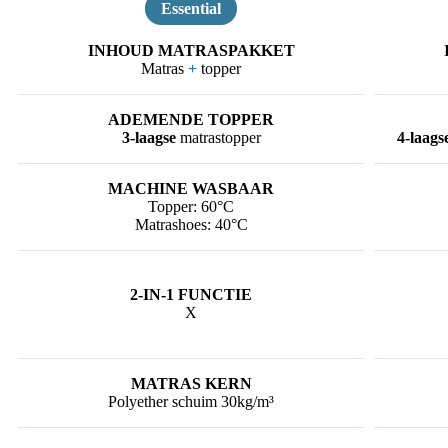
Essential
Matras
+
topper
3-laagse
matrastopper
4-laags
Topper: 60°C
Matrashoes: 40°C
X
Polyether schuim 30kg/m³