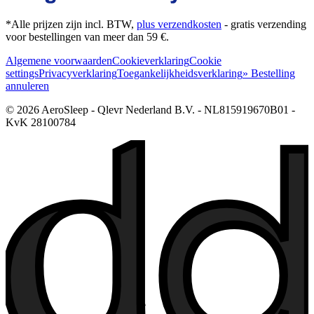
*Alle prijzen zijn incl. BTW,
plus verzendkosten
- gratis verzending
voor bestellingen van meer dan 59 €.
Algemene voorwaarden
Cookieverklaring
Cookie
settings
Privacyverklaring
Toegankelijkheidsverklaring
» Bestelling
annuleren
© 2026 AeroSleep - Qlevr Nederland B.V. - NL815919670B01 -
KvK 28100784