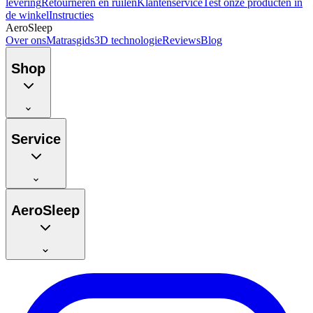
levering
Retourneren en ruilen
Klantenservice
Test onze producten in
de winkel
Instructies
AeroSleep
Over ons
Matrasgids
3D technologie
Reviews
Blog
Shop
Service
AeroSleep