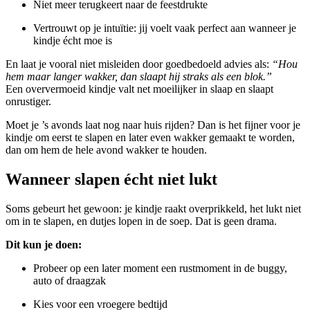
Niet meer terugkeert naar de feestdrukte
Vertrouwt op je intuïtie: jij voelt vaak perfect aan wanneer je
kindje écht moe is
En laat je vooral niet misleiden door goedbedoeld advies als:
“Hou
hem maar langer wakker, dan slaapt hij straks als een blok.”
Een oververmoeid kindje valt net moeilijker in slaap en slaapt
onrustiger.
Moet je ’s avonds laat nog naar huis rijden? Dan is het fijner voor je
kindje om eerst te slapen en later even wakker gemaakt te worden,
dan om hem de hele avond wakker te houden.
Wanneer slapen écht niet lukt
Soms gebeurt het gewoon: je kindje raakt overprikkeld, het lukt niet
om in te slapen, en dutjes lopen in de soep. Dat is geen drama.
Dit kun je doen:
Probeer op een later moment een rustmoment in de buggy,
auto of draagzak
Kies voor een vroegere bedtijd