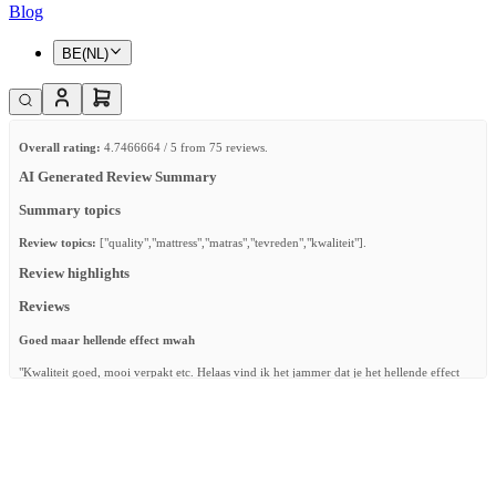
Blog
BE(NL)
Overall rating:
4.7466664 / 5 from 75 reviews.
AI Generated Review Summary
Summary topics
Review topics:
["quality","mattress","matras","tevreden","kwaliteit"].
Review highlights
Reviews
Goed maar hellende effect mwah
"Kwaliteit goed, mooi verpakt etc. Helaas vind ik het jammer dat je het hellende effect
niet op verschillende hoogtes kan doen. Het hellende effect is nu te hoog voor onze baby
waardoor ze, terwijl ze slaapt en beweegt in de nacht, helemaal verkeerd komt te liggen."
—
Bryan W.
(
3/5
)
Alles erop en eraan
"Matras in perfecte conditie en alle nodige accessoires bijgeleverd. We kijken ernaar uit