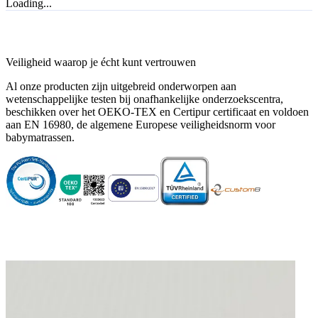
Loading...
Super kwaliteit!
"Super kwaliteit!"
—
Sedef U.
(
5/5
)
Zeker een aanrader voor een veilig gevoel
Veiligheid waarop je écht kunt vertrouwen
"Aangezien ons kindje not born yet is, kunnen we natuurlijk geen volledig review geven.
Al onze producten zijn uitgebreid onderworpen aan
Maar op basis van het staaltje en ervaringen in onze familie, kan ik dit alleen maar
wetenschappelijke testen bij onafhankelijke onderzoekscentra,
aanraden"
beschikken over het OEKO-TEX en Certipur certificaat en voldoen
—
Esther H.
(
4/5
)
aan EN 16980, de algemene Europese veiligheidsnorm voor
babymatrassen.
Top
"Goede kwaliteit"
—
D. H.
(
5/5
)
Twee in één
"Goede matras en vlotte levering. Handig dat je een vlakke en hellende matras in één
hebt"
—
Nele J.
(
4/5
)
Q&A