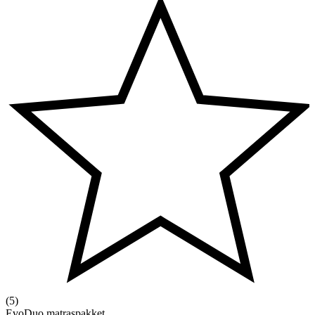
(5)
EvoDuo matraspakket