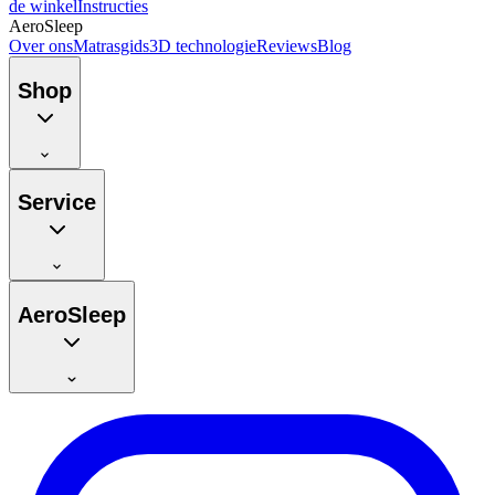
de winkel
Instructies
AeroSleep
Over ons
Matrasgids
3D technologie
Reviews
Blog
Shop
Service
AeroSleep