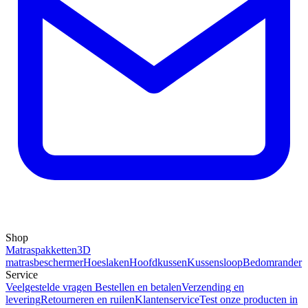
Shop
Matraspakketten
3D
matrasbeschermer
Hoeslaken
Hoofdkussen
Kussensloop
Bedomrander
Service
Veelgestelde vragen
Bestellen en betalen
Verzending en
levering
Retourneren en ruilen
Klantenservice
Test onze producten in