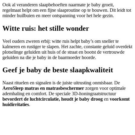
Ook al veranderen slaapbehoeften naarmate je baby groeit,
regelmaat helpt om een fijne slaaproutine op te bouwen. Dit leidt tot
minder huilbuien en meer ontspanning voor het hele gezin.
Witte ruis: het stille wonder
Veel ouders zweren erbij: witte ruis helpt baby’s om sneller te
kalmeren en rustiger te slapen. Het zachte, constante geluid overdekt
plotselinge geluiden uit huis of de straat en bootst de vertrouwde
geluiden na die je baby in de baarmoeder hoorde.
Geef je baby de beste slaapkwaliteit
Naast rituelen en signalen is de juiste uitrusting onmisbaar. De
AeroSleep matras en matrasbeschermer
zorgen voor optimale
ademhaling en comfort. De speciale 3D-honingraatstructuur
bevordert de luchtcirculatie,
houdt je baby droog
en
voorkomt
huidirritaties
.