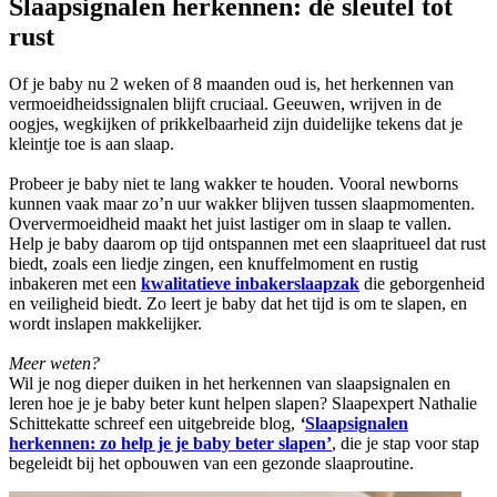
Slaapsignalen herkennen: dé sleutel tot
rust
Of je baby nu 2 weken of 8 maanden oud is, het herkennen van
vermoeidheidssignalen blijft cruciaal. Geeuwen, wrijven in de
oogjes, wegkijken of prikkelbaarheid zijn duidelijke tekens dat je
kleintje toe is aan slaap.
Probeer je baby niet te lang wakker te houden. Vooral newborns
kunnen vaak maar zo’n uur wakker blijven tussen slaapmomenten.
Oververmoeidheid maakt het juist lastiger om in slaap te vallen.
Help je baby daarom op tijd ontspannen met een slaapritueel dat rust
biedt, zoals een liedje zingen, een knuffelmoment en rustig
inbakeren met een
kwalitatieve inbakerslaapzak
die geborgenheid
en veiligheid biedt. Zo leert je baby dat het tijd is om te slapen, en
wordt inslapen makkelijker.
Meer weten?
Wil je nog dieper duiken in het herkennen van slaapsignalen en
leren hoe je je baby beter kunt helpen slapen? Slaapexpert Nathalie
Schittekatte schreef een uitgebreide blog,
‘
Slaapsignalen
herkennen: zo help je je baby beter slapen’
, die je stap voor stap
begeleidt bij het opbouwen van een gezonde slaaproutine.