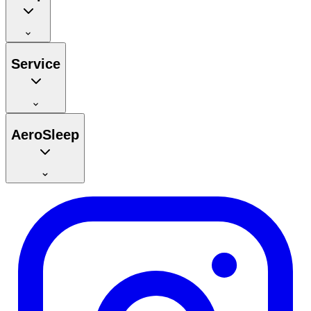
Service
AeroSleep