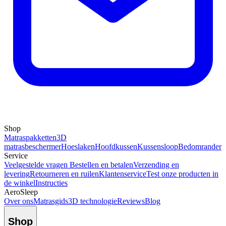
Shop
Matraspakketten
3D
matrasbeschermer
Hoeslaken
Hoofdkussen
Kussensloop
Bedomrander
Service
Veelgestelde vragen
Bestellen en betalen
Verzending en
levering
Retourneren en ruilen
Klantenservice
Test onze producten in
de winkel
Instructies
AeroSleep
Over ons
Matrasgids
3D technologie
Reviews
Blog
Shop