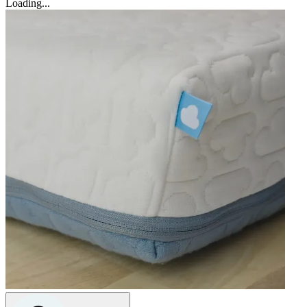
Loading...
Heel erg tevreden
"Ons zoontje slaapt veel beter sinds wij een aerosleep matras hebben. Dit hoeslaken past
er perfect omheen en de kleur is ook erg mooi."
—
Anne R.
(
5/5
)
matras heeft zeer goede kwaliteit
"matras heeft zeer goede kwaliteit op goede review van familieleden gekocht en ook
super blij mee"
—
Elif A.
(
5/5
)
Mooi en stevig
"Zoals altijd mooie kwaliteit en stevig. Hier kan mijn kleine meisje na geboorte heerlijk
op slapen!"
—
Derona I.
(
5/5
)
Q&A