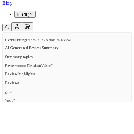
Blog
BE(NL)
Overall rating:
4.8607593 / 5 from 79 reviews.
AI Generated Review Summary
Summary topics
Review topics:
["kwaliteit","sheet"].
Review highlights
Reviews
good
"good"
—
Zeynep C.
(
5/5
)
fijn
"Fijne sheet"
—
Aleksandra L.
(
5/5
)