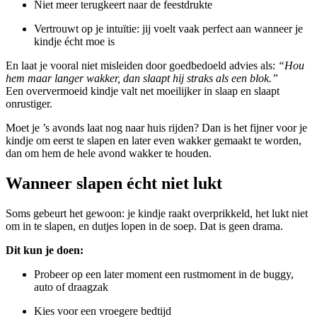
Niet meer terugkeert naar de feestdrukte
Vertrouwt op je intuïtie: jij voelt vaak perfect aan wanneer je
kindje écht moe is
En laat je vooral niet misleiden door goedbedoeld advies als:
“Hou
hem maar langer wakker, dan slaapt hij straks als een blok.”
Een oververmoeid kindje valt net moeilijker in slaap en slaapt
onrustiger.
Moet je ’s avonds laat nog naar huis rijden? Dan is het fijner voor je
kindje om eerst te slapen en later even wakker gemaakt te worden,
dan om hem de hele avond wakker te houden.
Wanneer slapen écht niet lukt
Soms gebeurt het gewoon: je kindje raakt overprikkeld, het lukt niet
om in te slapen, en dutjes lopen in de soep. Dat is geen drama.
Dit kun je doen:
Probeer op een later moment een rustmoment in de buggy,
auto of draagzak
Kies voor een vroegere bedtijd