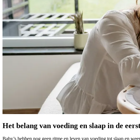
Het belang van voeding en slaap in de eer
Baby’s hebben nog geen ritme en leven van voeding tot slaap en weer 