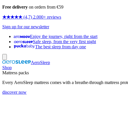
Free delivery
on orders from €59
★★★★★
(4,7) 2.000+ reviews
Sign up for our newsletter
Enjoy the journey, right from the start
Safe sleep, from the very first night
The best sleep from day one
AeroSleep
Shop
Mattress packs
Every AeroSleep mattress comes with a breathe-through mattress prot
discover now