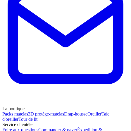
La boutique
Packs matelas
3D protège-matelas
Drap-housse
Oreiller
Taie
d'oreiller
Tour de lit
Service clientèle
Foire aux questions
Commander & payer
Éxpedition &