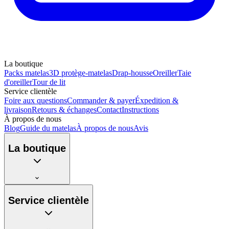
La boutique
Packs matelas
3D protège-matelas
Drap-housse
Oreiller
Taie
d'oreiller
Tour de lit
Service clientèle
Foire aux questions
Commander & payer
Éxpedition &
livraison
Retours & échanges
Contact
Instructions
À propos de nous
Blog
Guide du matelas
À propos de nous
Avis
La boutique
Service clientèle