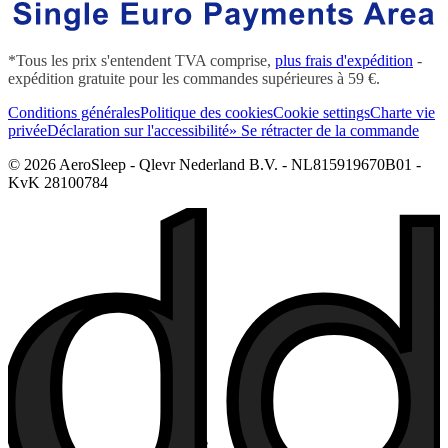
*Tous les prix s'entendent TVA comprise,
plus frais d'expédition
-
expédition gratuite pour les commandes supérieures à 59 €.
Conditions générales
Politique des cookies
Cookie settings
Charte vie
privée
Déclaration sur l'accessibilité
» Se rétracter de la commande
© 2026 AeroSleep - Qlevr Nederland B.V. - NL815919670B01 -
KvK 28100784