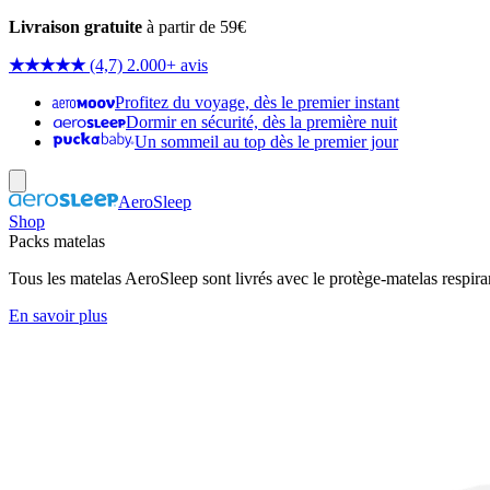
Livraison gratuite
à partir de 59€
★★★★★
(4,7) 2.000+ avis
Profitez du voyage, dès le premier instant
Dormir en sécurité, dès la première nuit
Un sommeil au top dès le premier jour
AeroSleep
Shop
Packs matelas
Tous les matelas AeroSleep sont livrés avec le protège-matelas respira
En savoir plus