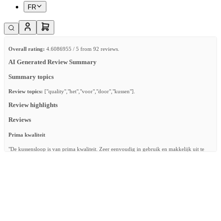
FR
Overall rating:
4.6086955 / 5 from 92 reviews.
AI Generated Review Summary
Summary topics
Review topics:
["quality","het","voor","door","kussen"].
Review highlights
Reviews
Prima kwaliteit
"De kussensloop is van prima kwaliteit. Zeer eenvoudig in gebruik en makkelijk uit te
wassen. Jammer dat het nog steeds enkel in het wit beschikbaar is en niet in de kleuren
van de hoeslakens, dit zou mooi te combineren zijn."
—
Sofie
(
4/5
)
Pillowcase
"Works very well"
—
Demulder V.
(
5/5
)