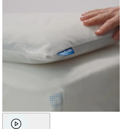
Prima
"Jammer dat er geen kleurtjes zijn, maar verder prima"
—
Michail L.
(
4/5
)
kinderkussen aerosleep
"Ok, zoals verwacht"
—
Geert L.
(
5/5
)
Super aankoop!
"Heel tevreden van het eerste slaapkusden"
—
Charlotte D.
(
5/5
)
Q&A