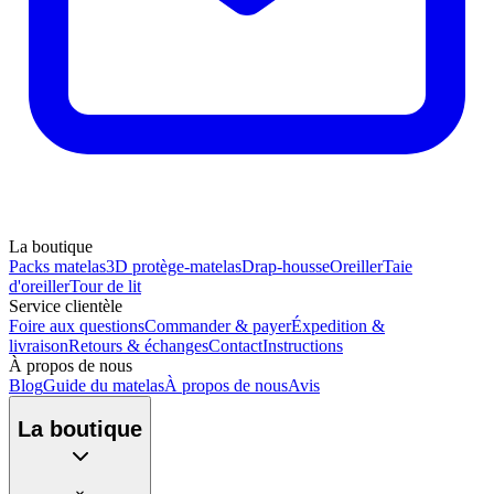
La boutique
Packs matelas
3D protège-matelas
Drap-housse
Oreiller
Taie
d'oreiller
Tour de lit
Service clientèle
Foire aux questions
Commander & payer
Éxpedition &
livraison
Retours & échanges
Contact
Instructions
À propos de nous
Blog
Guide du matelas
À propos de nous
Avis
La boutique