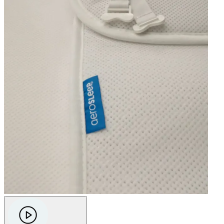
—
Christine G.
(
5/5
)
Perfecte aankoop
"Enorm veilig gevoel, super!"
—
Daniel D.
(
5/5
)
Tevreden
"Tevreden"
—
Stephanie N.
(
5/5
)
Fijne Bedomrander
"Heel fijn. Hij wordt niet meer wakker ‘s nachts doordat hij met z’n hoofd tegen de harde
spijlen van het bed aan komt."
—
Marlou B.
(
5/5
)
Q&A