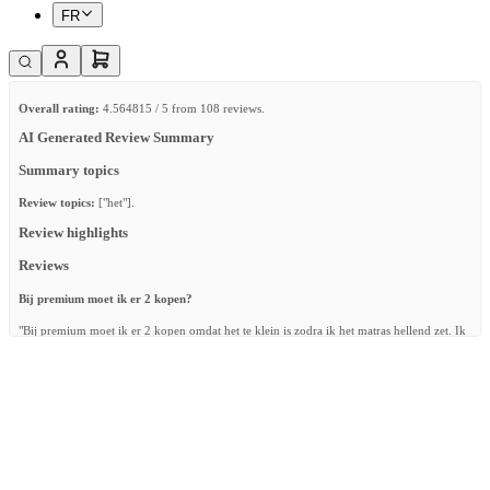
FR
Overall rating:
4.564815 / 5 from 108 reviews.
AI Generated Review Summary
Summary topics
Review topics:
["het"].
Review highlights
Reviews
Bij premium moet ik er 2 kopen?
"Bij premium moet ik er 2 kopen omdat het te klein is zodra ik het matras hellend zet. Ik
vind dat echt extreem duur. . kwaliteit is goed."
—
Bryan W.
(
2/5
)
Bed omrander
"Geeft ons zoontje een geborgen gevoel in zijn ledikantje en zorgt er voor dat hij zijn
hoofd niet zo hard stoot tijdens het draaien/veel bewegen in zijn slaap. Min puntje is dat
het niet heel goed omhoog blijft staan en zo flexibel is dat hij met zijn arm of been het
makkelijk helemaal omlaag trekt."