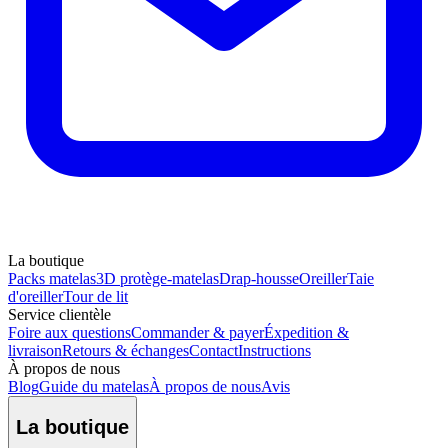
La boutique
Packs matelas
3D protège-matelas
Drap-housse
Oreiller
Taie
d'oreiller
Tour de lit
Service clientèle
Foire aux questions
Commander & payer
Éxpedition &
livraison
Retours & échanges
Contact
Instructions
À propos de nous
Blog
Guide du matelas
À propos de nous
Avis
La boutique