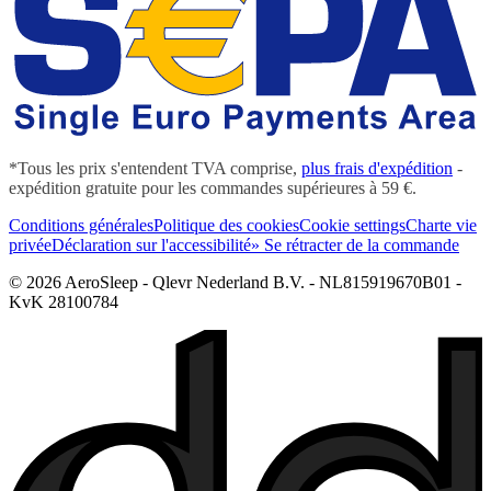
*Tous les prix s'entendent TVA comprise,
plus frais d'expédition
-
expédition gratuite pour les commandes supérieures à 59 €.
Conditions générales
Politique des cookies
Cookie settings
Charte vie
privée
Déclaration sur l'accessibilité
» Se rétracter de la commande
© 2026 AeroSleep - Qlevr Nederland B.V. - NL815919670B01 -
KvK 28100784