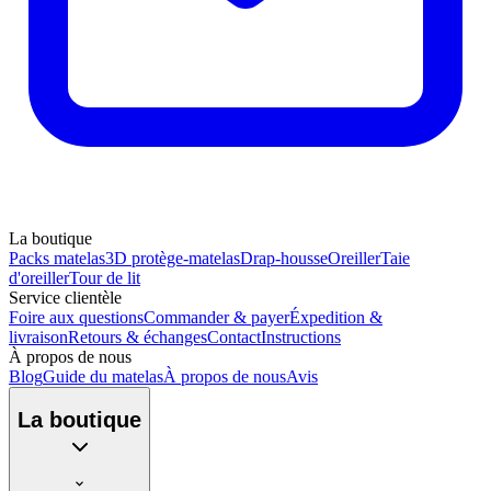
La boutique
Packs matelas
3D protège-matelas
Drap-housse
Oreiller
Taie
d'oreiller
Tour de lit
Service clientèle
Foire aux questions
Commander & payer
Éxpedition &
livraison
Retours & échanges
Contact
Instructions
À propos de nous
Blog
Guide du matelas
À propos de nous
Avis
La boutique