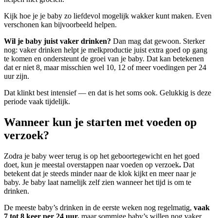
Kijk hoe je je baby zo liefdevol mogelijk wakker kunt maken. Even
verschonen kan bijvoorbeeld helpen.
Wil je baby juist vaker drinken?
Dan mag dat gewoon. Sterker
nog: vaker drinken helpt je melkproductie juist extra goed op gang
te komen en ondersteunt de groei van je baby. Dat kan betekenen
dat er niet 8, maar misschien wel 10, 12 of meer voedingen per 24
uur zijn.
Dat klinkt best intensief — en dat is het soms ook. Gelukkig is deze
periode vaak tijdelijk.
Wanneer kun je starten met voeden op
verzoek?
Zodra je baby weer terug is op het geboortegewicht en het goed
doet, kun je meestal overstappen naar voeden op verzoek
.
Dat
betekent dat je steeds minder naar de klok kijkt en meer naar je
baby. Je baby laat namelijk zelf zien wanneer het tijd is om te
drinken.
De meeste baby’s drinken in de eerste weken nog regelmatig,
vaak
7 tot 8 keer per 24 uur,
maar sommige baby’s willen nog vaker