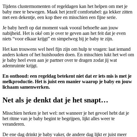
Tijdens clustermomenten of regeldagen kan het helpen om met je
baby mee te bewegen. Maak het jezelf comfortabel: ga lekker zitten
met een dekentje, een kop thee en misschien een fijne serie.
Je baby heeft op dat moment vaak vooral behoefte aan jouw
nabijheid. Het is oké om je over te geven aan het feit dat je even
niets “voor elkaar krijgt” en simpelweg bij je baby te zijn.
Het kan trouwens wel heel fijn zijn om hulp te vragen: laat iemand
anders koken of het huishouden doen. En misschien lukt het wel om
je baby heel even aan je partner over te dragen zodat jij wat
ademruimte krijgt.
En onthoud: een regeldag betekent niet dat er iets mis is met je
melkproductie. Het is juist een manier waarop je baby en jouw
lichaam samenwerken.
Net als je denkt dat je het snapt…
Misschien herken je het wel: net wanneer je het gevoel hebt dat je
het ritme van je baby begint te begrijpen, lijkt alles weer te
veranderen.
De ene dag drinkt je baby vaker, de andere dag lijkt er juist meer