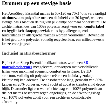
Dromen op een stevige basis
Het AeroSleep Essential-matras in 60x120 en 70x140 is vervaardigd
uit
duurzaam polyether
met een dichtheid van 30 kg/m³, wat een
stevige basis biedt en de rug van je kleintje optimaal ondersteunt. De
zachte matrashoes van 100% polyester zorgt voor een
comfortabel
en hygiënisch slaapoppervlak
en is hypoallergeen, zodat
huidirritaties en allergische reacties worden voorkomen. Bovendien
is het gebruikte polyester volledig recycleerbaar, een milieubewuste
keuze voor je gezin.
Inclusief matrasbeschermer
Bij het AeroSleep Essential-ledikantmatras wordt een
3D-
matrasbeschermer
meegeleverd, ontworpen met verschillende
lagen voor maximaal ademend comfort en hygiëne. De 3D-
structuur, volledig uit polyester, creëert een luchtlaag zodat je
kleintje vrij kan ademen. De absorberende laag, gemaakt van 80%
katoen en 20% polyester, voert vocht af zodat je kleintje altijd droog
blijft. Daaronder ligt een waterdichte laag van 100% polyurethaan
die het matras beschermt tegen ongelukjes, en de afwerkingslaag
van 100% polyester zorgt voor een zachte en comfortabele
afwerking.