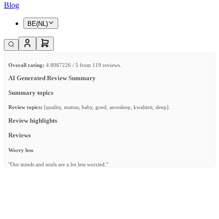
Blog
BE(NL)
Overall rating:
4.8067226 / 5 from 119 reviews.
AI Generated Review Summary
Summary topics
Review topics:
[quality, matras, baby, goed, aerosleep, kwaliteit, sleep].
Review highlights
Reviews
Worry less
"Our minds and souls are a lot less worried."
—
MAX Å.
(
5/5
)
Zeer tevreden
"Helemaal de prijs waard. dankuwel, Namens ons zoontje. Keep up the qualty!"
—
Simon G.
(
5/5
)