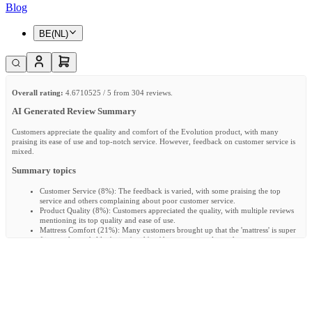
Blog
BE(NL)
Overall rating:
4.6710525 / 5 from 304 reviews.
AI Generated Review Summary
Customers appreciate the quality and comfort of the Evolution product, with many
praising its ease of use and top-notch service. However, feedback on customer service is
mixed.
Summary topics
Customer Service
(
8%
):
The feedback is varied, with some praising the top
service and others complaining about poor customer service.
Product Quality
(
8%
):
Customers appreciated the quality, with multiple reviews
mentioning its top quality and ease of use.
Mattress Comfort
(
21%
):
Many customers brought up that the 'mattress' is super
fijne, with words like 'prima' and 'top' being commonly used.
Review topics:
[delivery, size, quality, matras, mattress, service, kwaliteit, baby, levering,
het, aerosleep, aankoop, feeling, sleep].
Review highlights
"Regarding the mattress baby is sleeping great."
—
Denisse T.