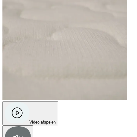
sorry. I've never seen such a bad customer service."
—
Noelia
(
1/5
)
klantenservice onbestaande
"gereageerd in juli dat rits niet werkte, totaal geen reactie gehad"
—
Lodewijk K.
(
1/5
)
Slechte klantenservice
"Zeer tevreden over de matras maar niet over de klantenservice. Bestelling geleverd
begin juli maar er ontbrak een hoeslaken. Al verschillende mails gestuurd (bellen gaat
niet) maar gewoon geen response. . ."
—
Kelly
(
1/5
)
Q&A
Video afspelen