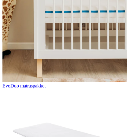
EvoDuo matraspakket