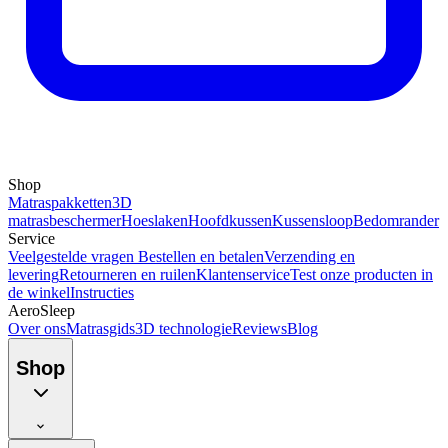
Shop
Matraspakketten
3D
matrasbeschermer
Hoeslaken
Hoofdkussen
Kussensloop
Bedomrander
Service
Veelgestelde vragen
Bestellen en betalen
Verzending en
levering
Retourneren en ruilen
Klantenservice
Test onze producten in
de winkel
Instructies
AeroSleep
Over ons
Matrasgids
3D technologie
Reviews
Blog
Shop