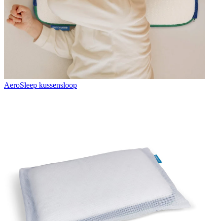
AeroSleep kussensloop