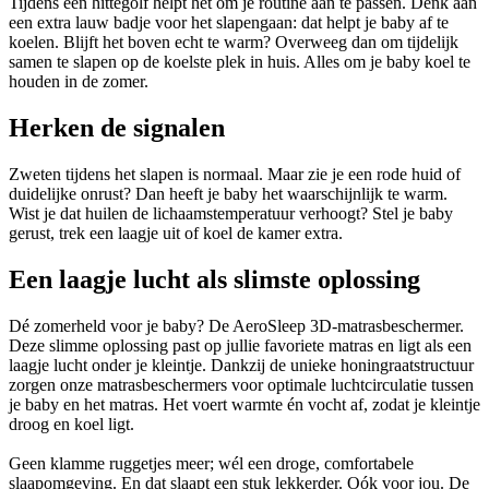
Tijdens een hittegolf helpt het om je routine aan te passen. Denk aan
een extra lauw badje voor het slapengaan: dat helpt je baby af te
koelen. Blijft het boven echt te warm? Overweeg dan om tijdelijk
samen te slapen op de koelste plek in huis. Alles om je baby koel te
houden in de zomer.
Herken de signalen
Zweten tijdens het slapen is normaal. Maar zie je een rode huid of
duidelijke onrust? Dan heeft je baby het waarschijnlijk te warm.
Wist je dat huilen de lichaamstemperatuur verhoogt? Stel je baby
gerust, trek een laagje uit of koel de kamer extra.
Een laagje lucht als slimste oplossing
Dé zomerheld voor je baby? De AeroSleep 3D-matrasbeschermer.
Deze slimme oplossing past op jullie favoriete matras en ligt als een
laagje lucht onder je kleintje. Dankzij de unieke honingraatstructuur
zorgen onze matrasbeschermers voor optimale luchtcirculatie tussen
je baby en het matras. Het voert warmte én vocht af, zodat je kleintje
droog en koel ligt.
Geen klamme ruggetjes meer; wél een droge, comfortabele
slaapomgeving. En dat slaapt een stuk lekkerder. Oók voor jou. De