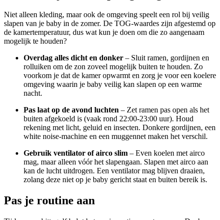
Niet alleen kleding, maar ook de omgeving speelt een rol bij veilig
slapen van je baby in de zomer. De TOG-waardes zijn afgestemd op
de kamertemperatuur, dus wat kun je doen om die zo aangenaam
mogelijk te houden?
Overdag alles dicht en donker
– Sluit ramen, gordijnen en
rolluiken om de zon zoveel mogelijk buiten te houden. Zo
voorkom je dat de kamer opwarmt en zorg je voor een koelere
omgeving waarin je baby veilig kan slapen op een warme
nacht.
Pas laat op de avond luchten
– Zet ramen pas open als het
buiten afgekoeld is (vaak rond 22:00-23:00 uur). Houd
rekening met licht, geluid en insecten. Donkere gordijnen, een
white noise-machine en een muggennet maken het verschil.
Gebruik ventilator of airco slim
– Even koelen met airco
mag, maar alleen vóór het slapengaan. Slapen met airco aan
kan de lucht uitdrogen. Een ventilator mag blijven draaien,
zolang deze niet op je baby gericht staat en buiten bereik is.
Pas je routine aan