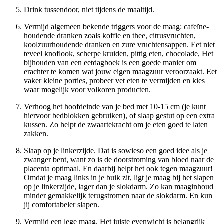
Drink tussendoor, niet tijdens de maaltijd.
Vermijd algemeen bekende triggers voor de maag: cafeïne-
houdende dranken zoals koffie en thee, citrusvruchten,
koolzuurhoudende dranken en zure vruchtensappen. Eet niet
teveel knoflook, scherpe kruiden, pittig eten, chocolade, Het
bijhouden van een eetdagboek is een goede manier om
erachter te komen wat jouw eigen maagzuur veroorzaakt. Eet
vaker kleine porties, probeer vet eten te vermijden en kies
waar mogelijk voor volkoren producten.
Verhoog het hoofdeinde van je bed met 10-15 cm (je kunt
hiervoor bedblokken gebruiken), of slaap gestut op een extra
kussen. Zo helpt de zwaartekracht om je eten goed te laten
zakken.
Slaap op je linkerzijde. Dat is sowieso een goed idee als je
zwanger bent, want zo is de doorstroming van bloed naar de
placenta optimaal. En daarbij helpt het ook tegen maagzuur!
Omdat je maag links in je buik zit, ligt je maag bij het slapen
op je linkerzijde, lager dan je slokdarm. Zo kan maaginhoud
minder gemakkelijk terugstromen naar de slokdarm. En kun
jij comfortabeler slapen.
Vermijd een lege maag. Het juiste evenwicht is belangrijk