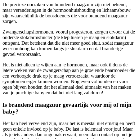
De precieze oorzaken van brandend maagzuur zijn niet bekend,
maar veranderingen in de hormoonhuishouding en lichaamsbouw
zijn waarschijnlijk de boosdoeners die voor brandend maagzuur
zorgen.
Zwangerschapshormonen, vooral progesteron, zorgen ervoor dat de
onderste slokdarmsfincter (de klep tussen je maag en slokdarm)
ontspant. Dat betekent dat die niet meer goed sluit, zodat maagzuur
weer omhoog kan komen langs je slokdarm en dat branderige
gevoel veroorzaakt.
Het is niet alleen te wijten aan je hormonen, maar ook tijdens de
latere weken van de zwangerschap aan je groeiende baarmoeder die
een verhoogde druk op je maag veroorzaakt, waardoor de
symptomen erger kunnen worden. Nog even volhouden en voor
ogen blijven houden dat het allemaal deel uitmaakt van het maken
van je prachtige baby en dat het niet lang zal duren!
Is brandend maagzuur gevaarlijk voor mij of mijn
baby?
Het kan heel vervelend zijn, maar het is meestal niet ernstig en heeft
geen enkele invloed op je baby. De last is helemaal voor jou! Maar
als je iets anders dan ongemak ervaart, neem dan contact op met je